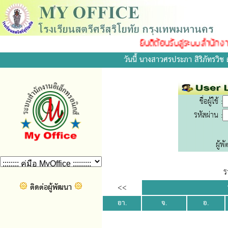
ยินดีต้อนรับสู่ระบบสำนักงาน
วันนี้ นางสาวศรประภา สิริภัทรวิช ผ
ชื่อผู้ใช้ :
รหัสผ่าน :
ผู้พ
ร
ติดต่อผู้พัฒนา
<<
อา.
จ.
อ.